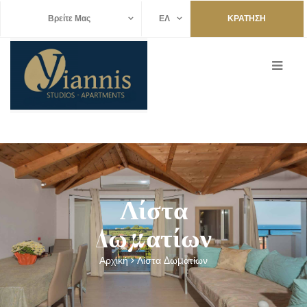
Βρείτε Μας
ΕΛ
ΚΡΑΤΗΣΗ
Λίστα
Δωματίων
Αρχική
Λίστα Δωματίων